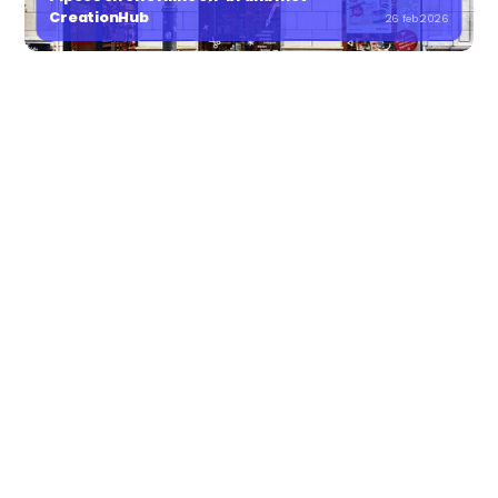
CreationHub
26 feb 2026
JOUW
IN-HOUSE
STUDIO