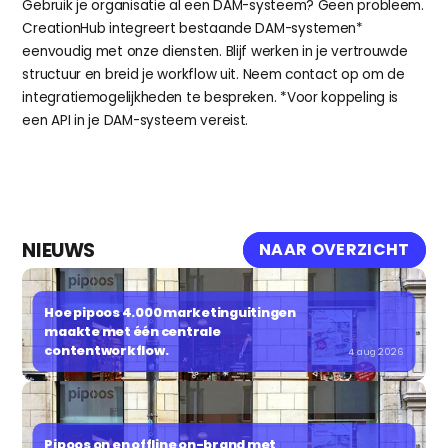
Gebruik je organisatie al een DAM-systeem? Geen probleem. 
CreationHub integreert bestaande DAM-systemen* 
eenvoudig met onze diensten. Blijf werken in je vertrouwde 
structuur en breid je workflow uit. Neem contact op om de 
integratiemogelijkheden te bespreken. *Voor koppeling is 
een API in je DAM-systeem vereist.
NIEUWS
NAAR OVERZICHT
Hoe pipoos 4.000 marketinguitingen 
maakte met één centrale 
contentworkflow.
4 aug 2026
Pipoos on en offline on-brand met 