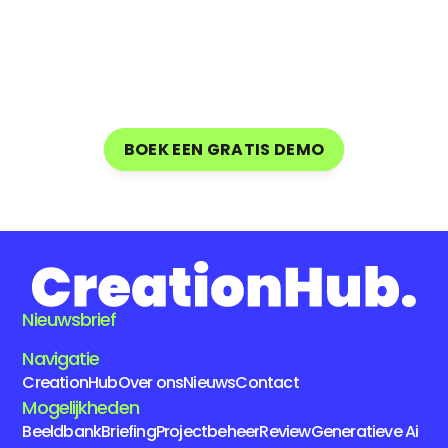
Snelle
en
perfecte
intergratie
binnen
je
organisatie
via
CreationHub's
on-boarding
team
BOEK EEN GRATIS DEMO
BOEK EEN GRATIS DEMO
Nieuwsbrief
Navigatie
CreationHub
Over ons
Nieuws
Contact
Mogelijkheden
Beeldbank
Briefing
Projectbeheer
Review
Generatieve Ai