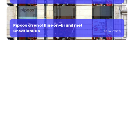
Pipoos on en offline on-brand met 
CreationHub
26 feb 2026
JOUW
IN-HOUSE
STUDIO