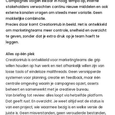
Campagnes volgen elkaar in hoog tempo op, interne 
stakeholders verwachten continu nieuwe middelen en ook 
externe kanalen vragen om steeds meer variatie. Geen 
makkelijke combinatie.
Precies daar komt CreationHub in beeld. Het is ontwikkeld 
om marketingteams meer controle, snelheid en overzicht 
te geven, zonder dat je extra druk op je team hoeft te 
leggen.
Alles op één plek
CreationHub is ontwikkeld voor marketingteams die grip 
willen houden op hun werk en niet afhankelijk willen zijn van 
losse tools of eindeloze mailthreads. Geen versnipperde 
systemen voor planning, creatie en feedback, maar één 
centrale omgeving waarin je campagnes opzet, assets 
beheert en samenwerkt met je creatieve bureau.
Van briefing tot review: alles loopt via hetzelfde platform. 
Dat geeft rust. En overzicht. Je weet altijd wat de status is 
van een project, wie waarmee bezig is en welke versie de 
juiste is. Geen misverstanden, geen verouderde bestanden, 