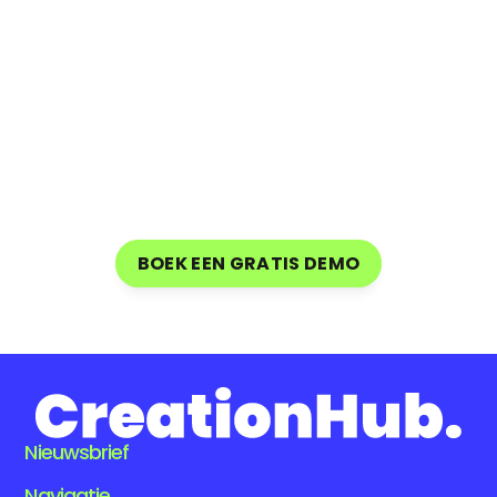
Snelle
en
perfecte
intergratie
binnen
je
organisatie
via
CreationHub's
on-boarding
team
BOEK EEN GRATIS DEMO
BOEK EEN GRATIS DEMO
Nieuwsbrief
Navigatie