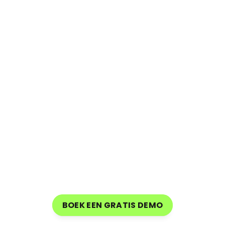
JOUW
IN-HOUSE
STUDIO
Snelle
en
perfecte
intergratie
binnen
je
organisatie
via
CreationHub's
on-boarding
team
BOEK EEN GRATIS DEMO
BOEK EEN GRATIS DEMO