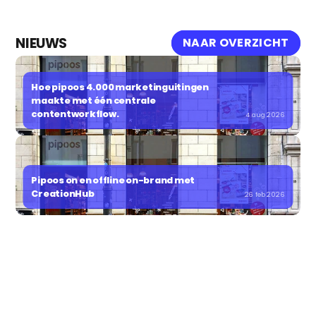
NIEUWS
NAAR OVERZICHT
Hoe pipoos 4.000 marketinguitingen 
maakte met één centrale 
contentworkflow.
4 aug 2026
Pipoos on en offline on-brand met 
CreationHub
26 feb 2026